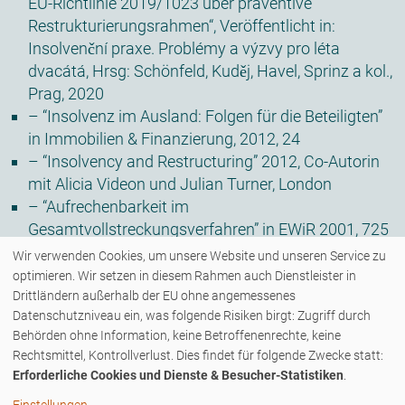
EU-Richtlinie 2019/1023 über präventive
Restrukturierungsrahmen“, Veröffentlicht in:
Insolvenční praxe. Problémy a výzvy pro léta
dvacátá
, Hrsg:
Schönfeld
,
Kuděj
,
Havel
,
Sprinz
a kol.,
Prag, 2020
– “Insolvenz im Ausland: Folgen für die Beteiligten”
in Immobilien & Finanzierung, 2012, 24
– “Insolvency and Restructuring” 2012, Co-Autorin
mit Alicia Videon und Julian Turner, London
– “Aufrechenbarkeit im
Gesamtvollstreckungsverfahren” in EWiR 2001, 725
Wir verwenden Cookies, um unsere Website und unseren Service zu
optimieren. Wir setzen in diesem Rahmen auch Dienstleister in
Drittländern außerhalb der EU ohne angemessenes
Datenschutzniveau ein, was folgende Risiken birgt: Zugriff durch
Behörden ohne Information, keine Betroffenenrechte, keine
COPYRIGHT © 2026 - ZENK RECHTSANWÄLTE PARTNERSCHAFT MBB - ALLE
Rechtsmittel, Kontrollverlust. Dies findet für folgende Zwecke statt:
Erforderliche Cookies und Dienste & Besucher-Statistiken
.
RECHTE VORBEHALTEN.
Einstellungen