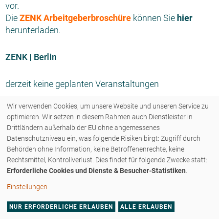
vor.
Die
ZENK Arbeitgeberbroschüre
können Sie
hier
herunterladen.
ZENK | Berlin
derzeit keine geplanten Veranstaltungen
Wir verwenden Cookies, um unsere Website und unseren Service zu
optimieren. Wir setzen in diesem Rahmen auch Dienstleister in
Drittländern außerhalb der EU ohne angemessenes
Datenschutzniveau ein, was folgende Risiken birgt: Zugriff durch
COPYRIGHT © 2026 - ZENK RECHTSANWÄLTE PARTNERSCHAFT MBB - ALLE
Behörden ohne Information, keine Betroffenenrechte, keine
Rechtsmittel, Kontrollverlust. Dies findet für folgende Zwecke statt:
RECHTE VORBEHALTEN.
Erforderliche Cookies und Dienste & Besucher-Statistiken
.
KONTAKT
IMPRESSUM
DATENSCHUTZERKLÄRUNG
Einstellungen
DATENSCHUTZEINSTELLUNGEN
PRESSE
HOME
NUR ERFORDERLICHE ERLAUBEN
ALLE ERLAUBEN