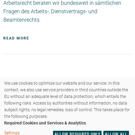
Arbeitsrecht beraten wir bundesweit in sämtlichen
Fragen des Arbeits-, Dienstvertrags- und
Beamtenrechts.
READ MORE
We use cookies to optimize our website and our service. In this
context, we also use service providers in third countries outside the
EU without an adequate level of data protection, which entails the
following risks: Access by authorities without information, no data
COPYRIGHT © 2026 - ZENK RECHTSANWÄLTE PARTNERSCHAFT MBB - ALLE
subject rights, no legal remedies, loss of control. This takes place for
RECHTE VORBEHALTEN.
the following purposes:
CONTACT
IMPRINT
DATA PRIVACY
Required Cookies und Services & Analytics
.
DATA PRIVACY SETTINGS
PRESS
HOME
Settings
ALLOW REQUIRED ONLY
ALLOW ALL