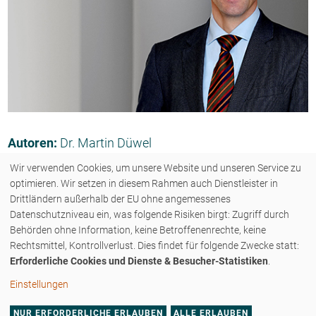
Autoren:
Dr. Martin Düwel
Wir verwenden Cookies, um unsere Website und unseren Service zu
optimieren. Wir setzen in diesem Rahmen auch Dienstleister in
Drittländern außerhalb der EU ohne angemessenes
Datenschutzniveau ein, was folgende Risiken birgt: Zugriff durch
Behörden ohne Information, keine Betroffenenrechte, keine
COPYRIGHT © 2026 - ZENK RECHTSANWÄLTE PARTNERSCHAFT MBB - ALLE
Rechtsmittel, Kontrollverlust. Dies findet für folgende Zwecke statt:
Erforderliche Cookies und Dienste & Besucher-Statistiken
.
RECHTE VORBEHALTEN.
Einstellungen
KONTAKT
IMPRESSUM
DATENSCHUTZERKLÄRUNG
DATENSCHUTZEINSTELLUNGEN
PRESSE
HOME
NUR ERFORDERLICHE ERLAUBEN
ALLE ERLAUBEN