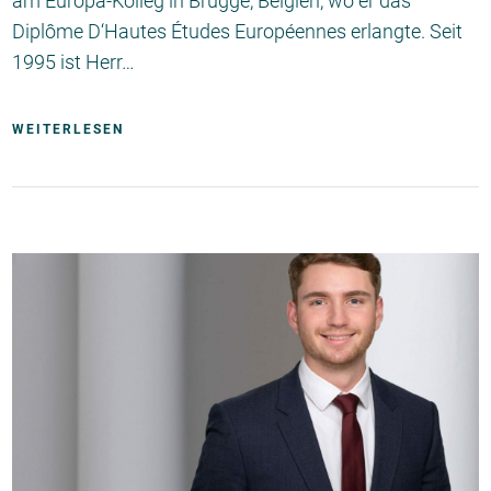
am Europa-Kolleg in Brügge, Belgien, wo er das
Diplôme D‘Hautes Études Européennes erlangte. Seit
1995 ist Herr…
WEITERLESEN