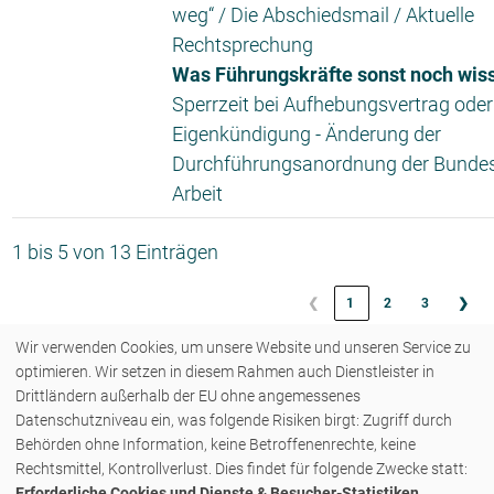
weg“ / Die Abschiedsmail / Aktuelle
Rechtsprechung
Was Führungskräfte sonst noch wiss
Sperrzeit bei Aufhebungsvertrag oder
Eigenkündigung - Änderung der
Durchführungsanordnung der Bundes
Arbeit
1 bis 5 von 13 Einträgen
❮
1
2
3
❯
Wir verwenden Cookies, um unsere Website und unseren Service zu
optimieren. Wir setzen in diesem Rahmen auch Dienstleister in
Drittländern außerhalb der EU ohne angemessenes
Datenschutzniveau ein, was folgende Risiken birgt: Zugriff durch
Behörden ohne Information, keine Betroffenenrechte, keine
COPYRIGHT © 2026 - ZENK RECHTSANWÄLTE PARTNERSCHAFT MBB - ALLE
Rechtsmittel, Kontrollverlust. Dies findet für folgende Zwecke statt:
Erforderliche Cookies und Dienste & Besucher-Statistiken
.