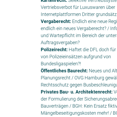
Kartellrecht:
Selektive Vertriebssyst
Vertriebsverbot für Luxuswaren über
Internetplattformen Dritter grundsätz
Vergaberecht:
Endlich eine neue Regi
endlich ein neues Vergaberecht? / In
und Wartepflicht im Bereich der unte
Auftragsvergaben?
Polizeirecht:
Haftet die DFL doch für
von Polizeieinsätzen aufgrund von
Bundesligaspielen?!
Öffentliches Baurecht:
Neues und Al
Planungsrecht / OVG Hamburg gewä
Rechtsschutz gegen Busbeschleunig
Privates Bau- u. Architektenrecht:
Vo
der Formulierung der Sicherungsabre
Bauverträgen / BGH: Kein Ersatz fikti
Mängelbeseitigungskosten mehr! / B