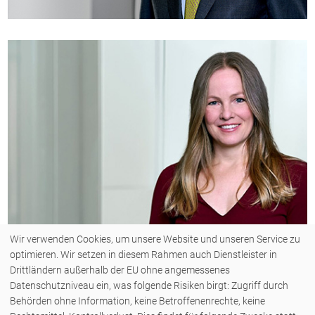
Wir verwenden Cookies, um unsere Website und unseren Service zu
optimieren. Wir setzen in diesem Rahmen auch Dienstleister in
Drittländern außerhalb der EU ohne angemessenes
Datenschutzniveau ein, was folgende Risiken birgt: Zugriff durch
Behörden ohne Information, keine Betroffenenrechte, keine
COPYRIGHT © 2026 - ZENK RECHTSANWÄLTE PARTNERSCHAFT MBB - ALLE