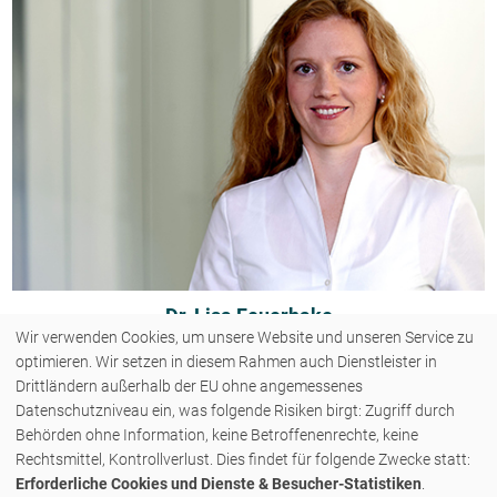
Dr. Lisa Feuerhake
Wir verwenden Cookies, um unsere Website und unseren Service zu
optimieren. Wir setzen in diesem Rahmen auch Dienstleister in
Drittländern außerhalb der EU ohne angemessenes
Datenschutzniveau ein, was folgende Risiken birgt: Zugriff durch
Behörden ohne Information, keine Betroffenenrechte, keine
COPYRIGHT © 2026 - ZENK RECHTSANWÄLTE PARTNERSCHAFT MBB - ALLE
Rechtsmittel, Kontrollverlust. Dies findet für folgende Zwecke statt:
Erforderliche Cookies und Dienste & Besucher-Statistiken
.
RECHTE VORBEHALTEN.