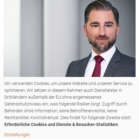
Wir verwenden Cookies, um unsere Website und unseren Service zu
optimieren. Wir setzen in diesem Rahmen auch Dienstleister in
Drittländern außerhalb der EU ohne angemessenes
Datenschutzniveau ein, was folgende Risiken birgt: Zugriff durch
Behörden ohne Information, keine Betroffenenrechte, keine
COPYRIGHT © 2026 - ZENK RECHTSANWÄLTE PARTNERSCHAFT MBB - ALLE
Rechtsmittel, Kontrollverlust. Dies findet für folgende Zwecke statt:
Erforderliche Cookies und Dienste & Besucher-Statistiken
.
RECHTE VORBEHALTEN.
Einstellungen
KONTAKT
IMPRESSUM
DATENSCHUTZERKLÄRUNG